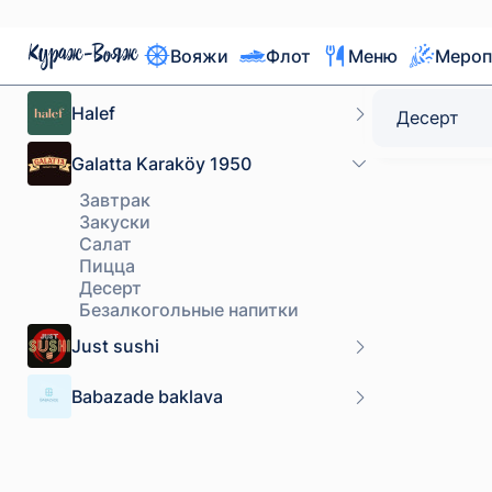
семейному ре
более 100 лет.