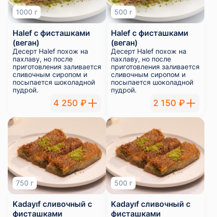
1000 г
500 г
Halef с фисташками
Halef с фисташками
(веган)
(веган)
Десерт Halef похож на
Десерт Halef похож на
пахлаву, но после
пахлаву, но после
приготовления заливается
приготовления заливается
сливочным сиропом и
сливочным сиропом и
посыпается шоколадной
посыпается шоколадной
пудрой.
пудрой.
4 250 ₽
2 150 ₽
750 г
500 г
Kadayıf сливочный с
Kadayıf сливочный с
фисташками
фисташками