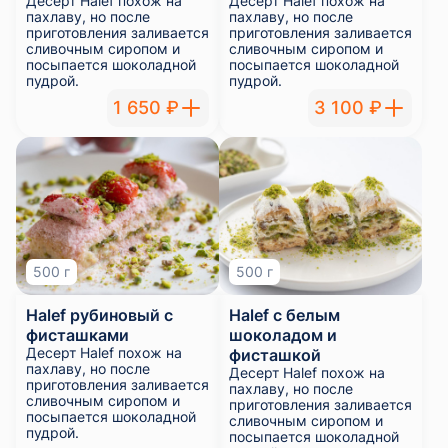
Десерт Halef похож на
Десерт Halef похож на
пахлаву, но после
пахлаву, но после
приготовления заливается
приготовления заливается
сливочным сиропом и
сливочным сиропом и
посыпается шоколадной
посыпается шоколадной
пудрой.
пудрой.
1 650 ₽
3 100 ₽
500 г
500 г
Halef рубиновый с
Halef с белым
фисташками
шоколадом и
Десерт Halef похож на
фисташкой
пахлаву, но после
Десерт Halef похож на
приготовления заливается
пахлаву, но после
сливочным сиропом и
приготовления заливается
посыпается шоколадной
сливочным сиропом и
пудрой.
посыпается шоколадной