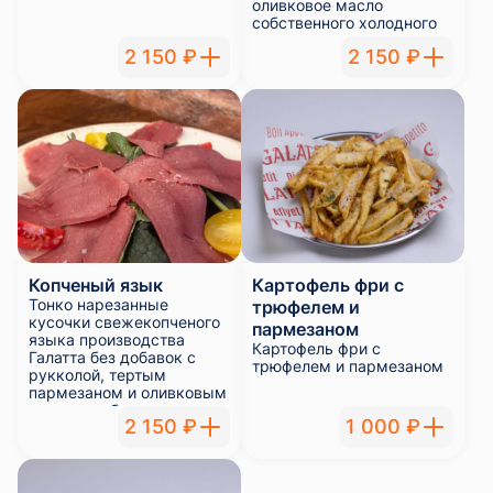
оливковое масло
собственного холодного
отжима.
2 150 ₽
2 150 ₽
Копченый язык
Картофель фри с
Тонко нарезанные
трюфелем и
кусочки свежекопченого
пармезаном
языка производства
Картофель фри с
Галатта без добавок с
трюфелем и пармезаном
рукколой, тертым
пармезаном и оливковым
маслом собственного
2 150 ₽
1 000 ₽
холодного отжима