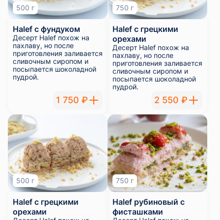
500 г
750 г
Halef с фундуком
Halef с грецкими
Десерт Halef похож на
орехами
пахлаву, но после
Десерт Halef похож на
приготовления заливается
пахлаву, но после
сливочным сиропом и
приготовления заливается
посыпается шоколадной
сливочным сиропом и
пудрой.
посыпается шоколадной
пудрой.
1 750 ₽
2 550 ₽
500 г
750 г
Halef с грецкими
Halef рубиновый с
орехами
фисташками