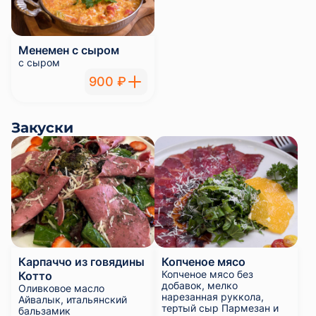
Менемен с сыром
с сыром
900 ₽
Закуски
Карпаччо из говядины
Копченое мясо
Копченое мясо без
Котто
добавок, мелко
Оливковое масло
нарезанная руккола,
Айвалык, итальянский
тертый сыр Пармезан и
бальзамик