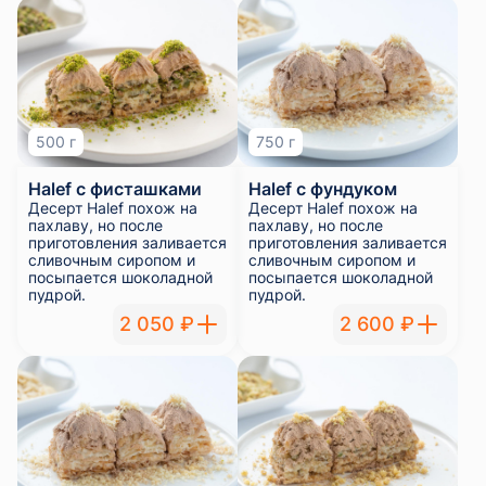
500 г
750 г
Halef с фисташками
Halef с фундуком
Десерт Halef похож на
Десерт Halef похож на
пахлаву, но после
пахлаву, но после
приготовления заливается
приготовления заливается
сливочным сиропом и
сливочным сиропом и
посыпается шоколадной
посыпается шоколадной
пудрой.
пудрой.
2 050 ₽
2 600 ₽