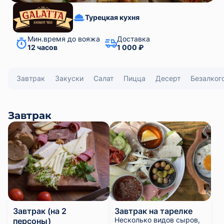
Турецкая кухня
Мин.время до вояжа
Доставка
12 часов
1 000 ₽
Завтрак
Закуски
Салат
Пицца
Десерт
Безалког
Завтрак
Завтрак (на 2
Завтрак на тарелке
Несколько видов сыров,
персоны)