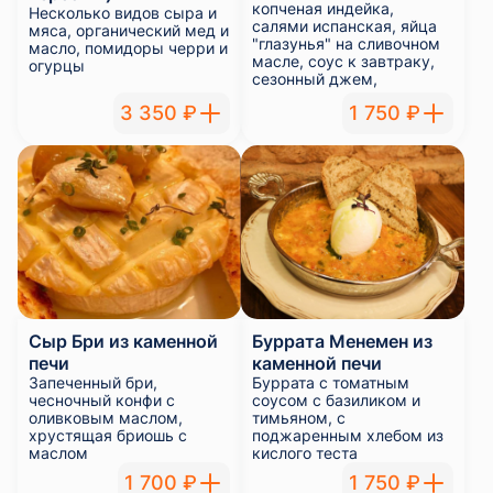
копченая индейка,
Несколько видов сыра и
салями испанская, яйца
мяса, органический мед и
"глазунья" на сливочном
масло, помидоры черри и
масле, соус к завтраку,
огурцы
сезонный джем,
помидоры черри и
3 350 ₽
1 750 ₽
огурцы
Сыр Бри из каменной
Буррата Менемен из
печи
каменной печи
Запеченный бри,
Буррата с томатным
чесночный конфи с
соусом с базиликом и
оливковым маслом,
тимьяном, с
хрустящая бриошь с
поджаренным хлебом из
маслом
кислого теста
1 700 ₽
1 750 ₽