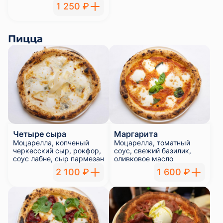
1 250 ₽
Пицца
Четыре сыра
Маргарита
Моцарелла, копченый
Моцарелла, томатный
черкесский сыр, рокфор,
соус, свежий базилик,
соус лабне, сыр пармезан
оливковое масло
2 100 ₽
1 600 ₽