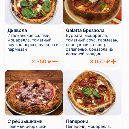
Дьявола
Galatta Брезаола
Итальянская салями,
Буррата, моцарелла,
моцарелла, томатный
томатный соус, пармезан,
соус, каперсы, руккола и
перец капия, перец
пармезан
халапеньо, брезаола из
копченой говядины
2 350 ₽
3 050 ₽
С рёбрышками
Пеперони
Говяжьи ребрышки
Пеперони, моцарелла,