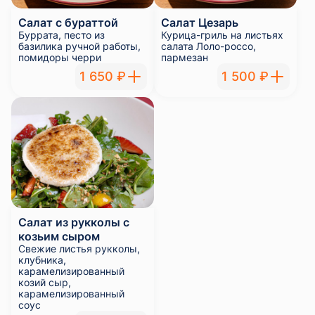
Салат с бураттой
Салат Цезарь
Буррата, песто из
Курица-гриль на листьях
базилика ручной работы,
салата Лоло-россо,
помидоры черри
пармезан
1 650 ₽
1 500 ₽
Салат из рукколы с
козьим сыром
Свежие листья рукколы,
клубника,
карамелизированный
козий сыр,
карамелизированный
соус