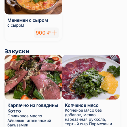
Менемен с сыром
с сыром
900 ₽
Закуски
Карпаччо из говядины
Копченое мясо
Копченое мясо без
Котто
добавок, мелко
Оливковое масло
нарезанная руккола,
Айвалык, итальянский
тертый сыр Пармезан и
бальзамик