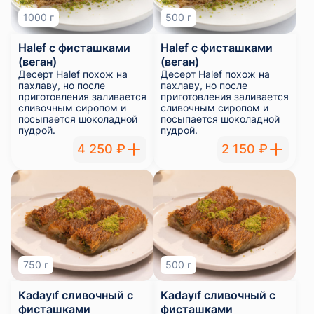
1000 г
500 г
Halef с фисташками
Halef с фисташками
(веган)
(веган)
Десерт Halef похож на
Десерт Halef похож на
пахлаву, но после
пахлаву, но после
приготовления заливается
приготовления заливается
сливочным сиропом и
сливочным сиропом и
посыпается шоколадной
посыпается шоколадной
пудрой.
пудрой.
4 250 ₽
2 150 ₽
750 г
500 г
Kadayıf сливочный с
Kadayıf сливочный с
фисташками
фисташками