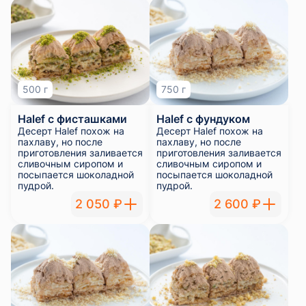
500 г
750 г
Halef с фисташками
Halef с фундуком
Десерт Halef похож на
Десерт Halef похож на
пахлаву, но после
пахлаву, но после
приготовления заливается
приготовления заливается
сливочным сиропом и
сливочным сиропом и
посыпается шоколадной
посыпается шоколадной
пудрой.
пудрой.
2 050 ₽
2 600 ₽