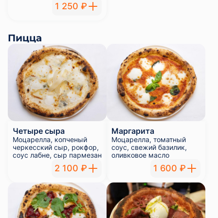
1 250 ₽
Пицца
Четыре сыра
Маргарита
Моцарелла, копченый
Моцарелла, томатный
черкесский сыр, рокфор,
соус, свежий базилик,
соус лабне, сыр пармезан
оливковое масло
2 100 ₽
1 600 ₽