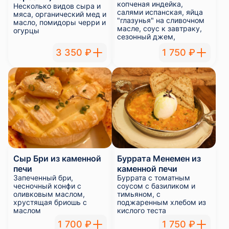
копченая индейка,
Несколько видов сыра и
салями испанская, яйца
мяса, органический мед и
"глазунья" на сливочном
масло, помидоры черри и
масле, соус к завтраку,
огурцы
сезонный джем,
помидоры черри и
3 350 ₽
1 750 ₽
огурцы
Сыр Бри из каменной
Буррата Менемен из
печи
каменной печи
Запеченный бри,
Буррата с томатным
чесночный конфи с
соусом с базиликом и
оливковым маслом,
тимьяном, с
хрустящая бриошь с
поджаренным хлебом из
маслом
кислого теста
1 700 ₽
1 750 ₽