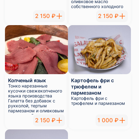
оливковое масло
собственного холодного
отжима.
2 150 ₽
2 150 ₽
Копченый язык
Картофель фри с
Тонко нарезанные
трюфелем и
кусочки свежекопченого
пармезаном
языка производства
Картофель фри с
Галатта без добавок с
трюфелем и пармезаном
рукколой, тертым
пармезаном и оливковым
маслом собственного
2 150 ₽
1 000 ₽
холодного отжима