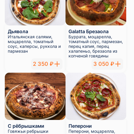
Дьявола
Galatta Брезаола
Итальянская салями,
Буррата, моцарелла,
моцарелла, томатный
томатный соус, пармезан,
соус, каперсы, руккола и
перец капия, перец
пармезан
халапеньо, брезаола из
копченой говядины
2 350 ₽
3 050 ₽
С рёбрышками
Пеперони
Говяжьи ребрышки
Пеперони, моцарелла,