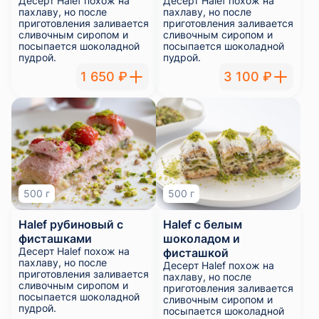
Десерт Halef похож на
Десерт Halef похож на
пахлаву, но после
пахлаву, но после
приготовления заливается
приготовления заливается
сливочным сиропом и
сливочным сиропом и
посыпается шоколадной
посыпается шоколадной
пудрой.
пудрой.
1 650 ₽
3 100 ₽
500 г
500 г
Halef рубиновый с
Halef с белым
фисташками
шоколадом и
Десерт Halef похож на
фисташкой
пахлаву, но после
Десерт Halef похож на
приготовления заливается
пахлаву, но после
сливочным сиропом и
приготовления заливается
посыпается шоколадной
сливочным сиропом и
пудрой.
посыпается шоколадной