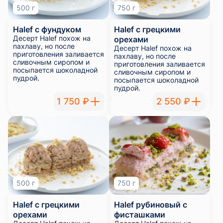
500 г
750 г
Halef с фундуком
Halef с грецкими
Десерт Halef похож на
орехами
пахлаву, но после
Десерт Halef похож на
приготовления заливается
пахлаву, но после
сливочным сиропом и
приготовления заливается
посыпается шоколадной
сливочным сиропом и
пудрой.
посыпается шоколадной
пудрой.
1 750 ₽
2 550 ₽
500 г
750 г
Halef с грецкими
Halef рубиновый с
орехами
фисташками