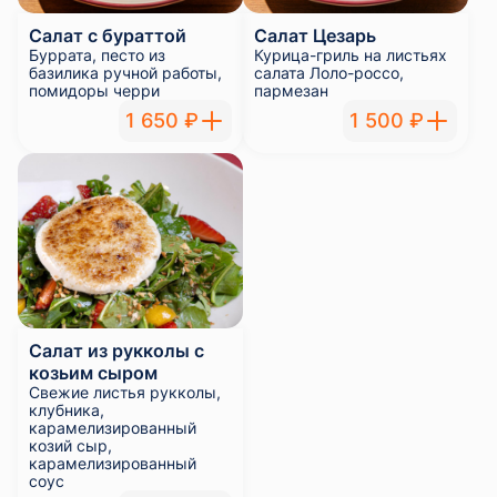
Салат с бураттой
Салат Цезарь
Буррата, песто из
Курица-гриль на листьях
базилика ручной работы,
салата Лоло-россо,
помидоры черри
пармезан
1 650 ₽
1 500 ₽
Салат из рукколы с
козьим сыром
Свежие листья рукколы,
клубника,
карамелизированный
козий сыр,
карамелизированный
соус