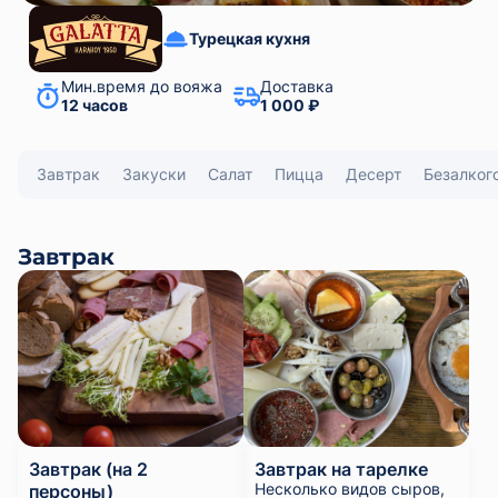
Турецкая кухня
Мин.время до вояжа
Доставка
12 часов
1 000 ₽
Завтрак
Закуски
Салат
Пицца
Десерт
Безалког
Завтрак
Завтрак (на 2
Завтрак на тарелке
Несколько видов сыров,
персоны)