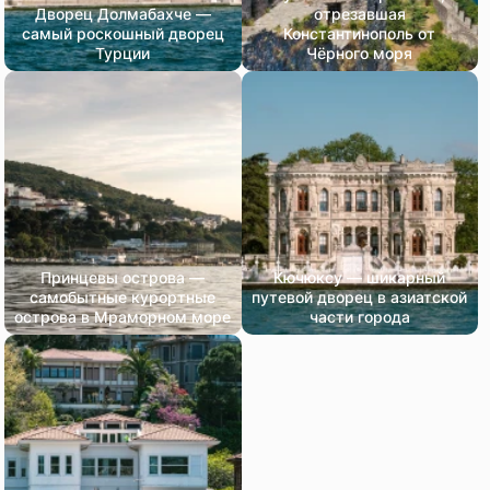
Дворец Долмабахче —
отрезавшая
самый роскошный дворец
Константинополь от
Турции
Чёрного моря
Принцевы острова —
Кючюксу — шикарный
самобытные курортные
путевой дворец в азиатской
острова в Мраморном море
части города