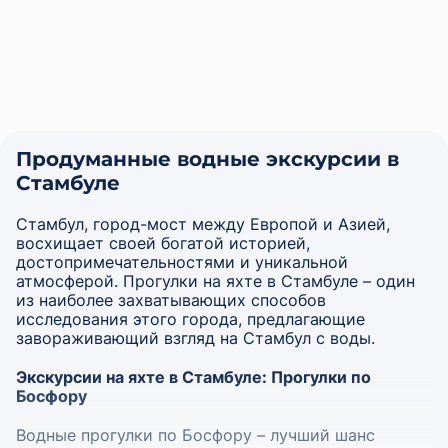
свои данные и оставляете предоплату. Вояж
для корпоративов – за неделю-1 месяц;
забронирован!
для дней рождений – за 1 день-2 недели;
или прогулок – в день обращения-14 дней.
А ещё нам можно написать в мессенджерах
Мы поможем вам с едой и обслуживанием,
или позвонить.
доставкой цветов, найдем лучшего ведущего и
фотографа, а также согласуем праздничное
офомление.
Продуманные водные экскурсии в
Стамбуле
Стамбул, город-мост между Европой и Азией,
восхищает своей богатой историей,
достопримечательностями и уникальной
атмосферой. Прогулки на яхте в Стамбуле – один
из наиболее захватывающих способов
исследования этого города, предлагающие
завораживающий взгляд на Стамбул с воды.
Экскурсии на яхте в Стамбуле: Прогулки по
Босфору
Водные прогулки по Босфору – лучший шанс