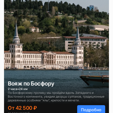
Вояж по Босфору
2 часа
24 км
По Босфорскому проливу мы пройдём вдоль Западного и
Восточного континента, увидим дворцы султанов, традиционные
деревянные особняки “ялы”, крепости и мечети.
От 42 500 ₽
Подробно