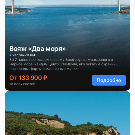
Вояж «Два моря»
7 часов
70 км
За 7 часов проплывем о всему Босфору: из Мраморного в
Чёрное море. Увидим центр Стамбула, его богатые окраины,
пригороды, форты и массивные маяки.
От 133 900 ₽
Подробно
за всех гостей