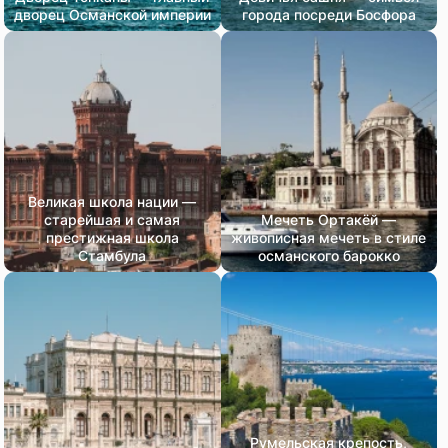
дворец Османской империи
города посреди Босфора
Великая школа нации —
старейшая и самая
Мечеть Ортакёй —
престижная школа
живописная мечеть в стиле
Стамбула
османского барокко
Румельская крепость,