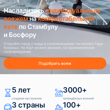
Насладитесь
индивидуальным
вояжем
на
комфортабельной
яхте
по Стамбулу
и Босфору
Откройте город с воды в сопровождении тактичного Гида-
Куражье. На борт можно заказать гастрономическое
сопровождение.
Подобрать вояж
5 лет
3000+
создаем настроение
проведённых вояжей
3 страны
100+