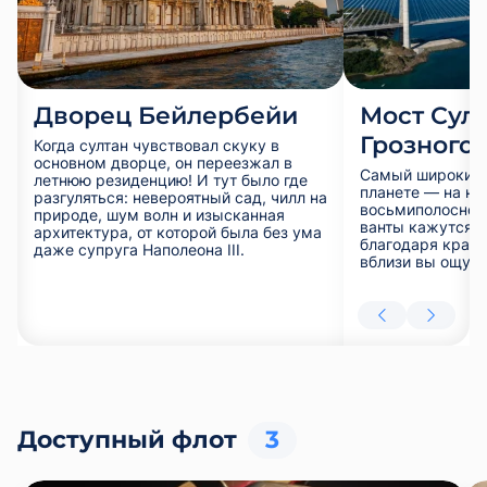
Дворец Бейлербейи
Мост Сул
Грозного
Когда султан чувствовал скуку в
основном дворце, он переезжал в
Самый широкий 
летнюю резиденцию! И тут было где
планете — на не
разгуляться: невероятный сад, чилл на
восьмиполосное
природе, шум волн и изысканная
ванты кажутся 
архитектура, от которой была без ума
благодаря краси
даже супруга Наполеона III.
вблизи вы ощути
Доступный флот
3