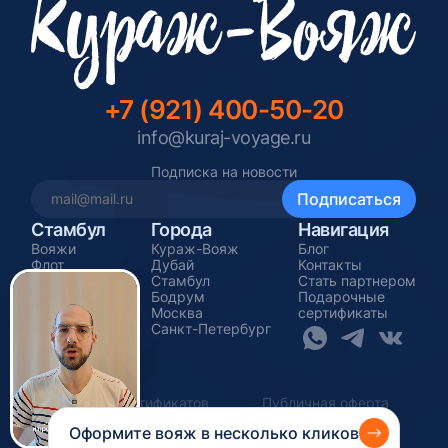
+7 (921) 400-50-20
info@kuraj-voyage.ru
Подписка на новости
Стамбул
Города
Навигация
Вояжи
Кураж-Вояж
Блог
Флот
Дубай
Контакты
Меню
Стамбул
Стать партнером
Мероприятия
Бодрум
Подарочные
Гранд-вояжи
Москва
сертификаты
Санкт-Петербург
Оферта сертификатов
Публичная оферта
Пользовательское соглашение
© Кураж-Вояж
Оформите вояж в несколько кликов