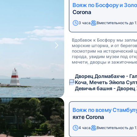
Вояж по Босфору и Золо
Corona
3 часа
Вместительность до 1
Вдобавок к Босфору мы заплы
морские шторма, и от берегов
посмотрим на исторический ц
города, увидим музеи под от
мечети, дворцы и зажиточные
Дворец Долмабахче - Гал
Коча, Мечеть Эйюпа Султ
Девичья башня - Дворец 
Вояж по всему Стамбулу
яхте Corona
4 часа
Вместительность до 1