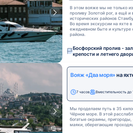
В этом вояже мы не только и
проливу Золотой рог, а ещё и
исторических районов Стамб
Во время экскурсии на яхте 
ежедневном быте и культуре о
района.
Босфорский пролив - зал
крепости и летнего двор
Вояж «Два моря»
на яхт
7 часов
Вместительность до 
Мы проделаем путь в 35 кило
Чёрное море. В этой расслабл
богатые окраины, пригороды,
маяки, оберегающие проходящ