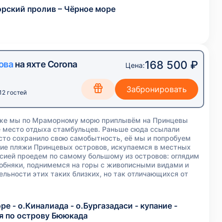
рский пролив – Чёрное море
168 500 ₽
ова
на яхте Corona
Цена:
12 гостей
яже мы по Мраморному морю приплывём на Принцевы
е место отдыха стамбульцев. Раньше сюда ссылали
есто сохранило свою самобытность, её мы и попробуем
ие пляжи Принцевых островов, искупаемся в местных
рсией проедем по самому большому из островов: оглядим
обняки, поднимемся на горы с живописными видами и
льности этих таких близких, но так отличающихся от
е - о.Киналиада - о.Бургазадаси - купание -
ия по острову Бююкада