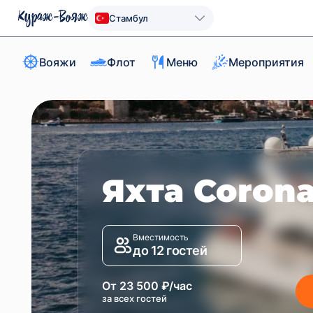
Стамбул
Вояжи
Флот
Меню
Мероприятия
Яхта Coron
Вместимость
до 12 гостей
От 23 500 ₽/час
за всех гостей