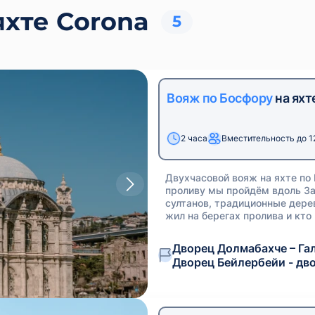
хте Corona
5
Вояж по Босфору
на яхт
2 часа
Вместительность до 1
Двухчасовой вояж на яхте по
проливу мы пройдём вдоль За
султанов, традиционные дерев
жил на берегах пролива и кто
Дворец Долмабахче – Гал
Дворец Бейлербейи - дв