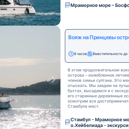
Мраморное море – Босфо
Вояж на Принцевы остр
8 часов
Вместительность до 
В этом продолжительном во
острова – излюбленное летне
членов семьи султана. Это м
отыскать. Мы заедем на лучш
бухтах, высадимся и с экску
его старинные деревянные ос
осмотрим все достопримечате
Стамбула мест.
Стамбул - Мраморное мор
о.Хейбелиада - экскурс