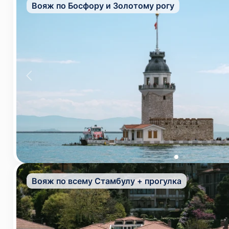
Вояж по Босфору и Золотому рогу
Вояж по всему Стамбулу + прогулка