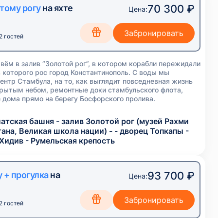
70 300 ₽
тому рогу
на яхте
Цена:
2 гостей
вём в залив “Золотой рог”, в котором корабли пережидали
 которого рос город Константинополь. С воды мы
ентр Стамбула, на то, как выглядит повседневная жизнь
крытым небом, ремонтные доки стамбульского флота,
 дома прямо на берегу Босфорского пролива.
атская башня - залив Золотой рог (музей Рахми
ана, Великая школа нации) - - дворец Топкапы -
Хидив - Румельская крепость
93 700 ₽
 + прогулка
на
Цена:
2 гостей