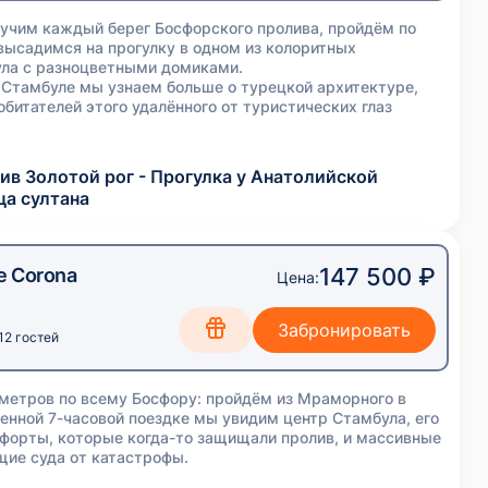
зучим каждый берег Босфорского пролива, пройдём по
 высадимся на прогулку в одном из колоритных
ула с разноцветными домиками.
в Стамбуле мы узнаем больше о турецкой архитектуре,
битателей этого удалённого от туристических глаз
ив Золотой рог - Прогулка у Анатолийской
ца султана
147 500 ₽
е Corona
Цена:
12 гостей
метров по всему Босфору: пройдём из Мраморного в
енной 7-часовой поездке мы увидим центр Стамбула, его
 форты, которые когда-то защищали пролив, и массивные
ие суда от катастрофы.